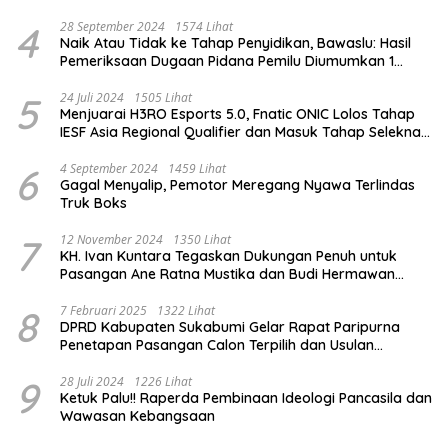
4
28 September 2024
1574 Lihat
Naik Atau Tidak ke Tahap Penyidikan, Bawaslu: Hasil
Pemeriksaan Dugaan Pidana Pemilu Diumumkan 1
Oktober
5
24 Juli 2024
1505 Lihat
Menjuarai H3RO Esports 5.0, Fnatic ONIC Lolos Tahap
IESF Asia Regional Qualifier dan Masuk Tahap Seleknas
PB ESI
6
4 September 2024
1459 Lihat
Gagal Menyalip, Pemotor Meregang Nyawa Terlindas
Truk Boks
7
12 November 2024
1350 Lihat
KH. Ivan Kuntara Tegaskan Dukungan Penuh untuk
Pasangan Ane Ratna Mustika dan Budi Hermawan
pada Pilkada Purwakarta 2024
8
7 Februari 2025
1322 Lihat
DPRD Kabupaten Sukabumi Gelar Rapat Paripurna
Penetapan Pasangan Calon Terpilih dan Usulan
Pemberhentian Pejabat Eksekutif
9
28 Juli 2024
1226 Lihat
Ketuk Palu!! Raperda Pembinaan Ideologi Pancasila dan
Wawasan Kebangsaan