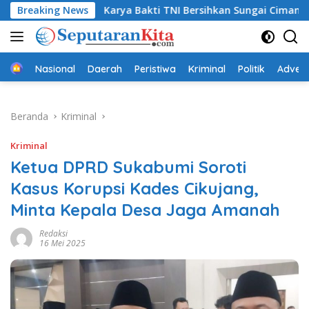
Langsung
Breaking News
Karya Bakti TNI Bersihkan Sungai Cimandiri, Dukung Pe
ke
konten
Beranda
Nasional
Daerah
Peristiwa
Kriminal
Politik
Advert
Beranda
Kriminal
Kriminal
Ketua DPRD Sukabumi Soroti
Kasus Korupsi Kades Cikujang,
Minta Kepala Desa Jaga Amanah
Redaksi
16 Mei 2025