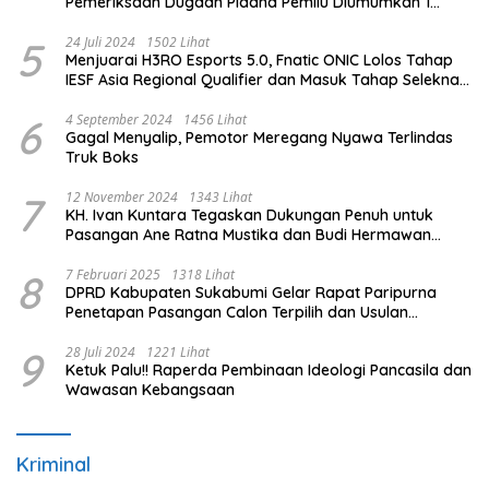
Pemeriksaan Dugaan Pidana Pemilu Diumumkan 1
Oktober
5
24 Juli 2024
1502 Lihat
Menjuarai H3RO Esports 5.0, Fnatic ONIC Lolos Tahap
IESF Asia Regional Qualifier dan Masuk Tahap Seleknas
PB ESI
6
4 September 2024
1456 Lihat
Gagal Menyalip, Pemotor Meregang Nyawa Terlindas
Truk Boks
7
12 November 2024
1343 Lihat
KH. Ivan Kuntara Tegaskan Dukungan Penuh untuk
Pasangan Ane Ratna Mustika dan Budi Hermawan
pada Pilkada Purwakarta 2024
8
7 Februari 2025
1318 Lihat
DPRD Kabupaten Sukabumi Gelar Rapat Paripurna
Penetapan Pasangan Calon Terpilih dan Usulan
Pemberhentian Pejabat Eksekutif
9
28 Juli 2024
1221 Lihat
Ketuk Palu!! Raperda Pembinaan Ideologi Pancasila dan
Wawasan Kebangsaan
Kriminal