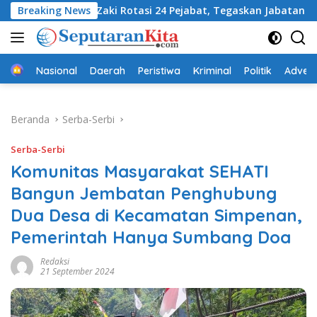
Langsung
Ayep Zaki Rotasi 24 Pejabat, Tegaskan Jabatan Bukan Hak Tap
Breaking News
ke
konten
Beranda
Nasional
Daerah
Peristiwa
Kriminal
Politik
Advert
Beranda
Serba-Serbi
Serba-Serbi
Komunitas Masyarakat SEHATI
Bangun Jembatan Penghubung
Dua Desa di Kecamatan Simpenan,
Pemerintah Hanya Sumbang Doa
Redaksi
21 September 2024