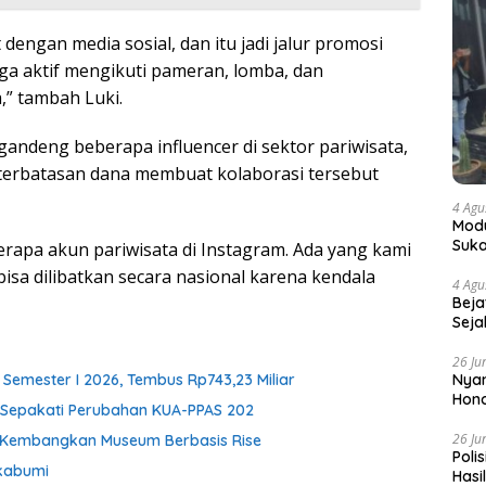
dengan media sosial, dan itu jadi jalur promosi
i juga aktif mengikuti pameran, lomba, dan
” tambah Luki.
ndeng beberapa influencer di sektor pariwisata,
terbatasan dana membuat kolaborasi tersebut
4 Agu
Modu
Suka
rapa akun pariwisata di Instagram. Ada yang kami
isa dilibatkan secara nasional karena kendala
4 Agu
Beja
Seja
26 Ju
Nyam
Semester I 2026, Tembus Rp743,23 Miliar
Hono
i Sepakati Perubahan KUA-PPAS 202
26 Ju
h Kembangkan Museum Berbasis Rise
Poli
kabumi
Hasi