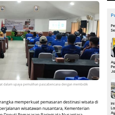
Po
Pe
Se
Ay
Pe
Ja
T
epat dalam upaya pemulihan pascabencana dengan membidik
rangka memperkuat pemasaran destinasi wisata di
In
 perjalanan wisatawan nusantara, Kementerian
La
Ay
ten Deputi Pemasaran Pariwisata Nusantara