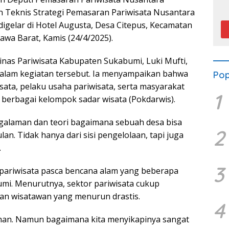
P
 Teknis Strategi Pemasaran Pariwisata Nusantara
 digelar di Hotel Augusta, Desa Citepus, Kecamatan
wa Barat, Kamis (24/4/2025).
nas Pariwisata Kabupaten Sukabumi, Luki Mufti,
dalam kegiatan tersebut. Ia menyampaikan bahwa
Pop
sata, pelaku usaha pariwisata, serta masyarakat
1
berbagai kelompok sadar wisata (Pokdarwis).
engalaman dan teori bagaimana sebuah desa bisa
2
n. Tidak hanya dari sisi pengelolaan, tapi juga
.
3
pariwisata pasca bencana alam yang beberapa
mi. Menurutnya, sektor pariwisata cukup
gan wisatawan yang menurun drastis.
4
uhan. Namun bagaimana kita menyikapinya sangat