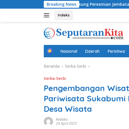
Langsung
Sungai Cimandiri, Dukung Peresmian Jembatan Garuda Aryadifa
Breaking News
ke
konten
Indeks
B
Nasional
Daerah
Peristiwa
e
r
Beranda
Serba-Serbi
a
n
d
Serba-Serbi
a
Pengembangan Wisata
Pariwisata Sukabumi 
Desa Wisata
Redaksi
24 April 2025