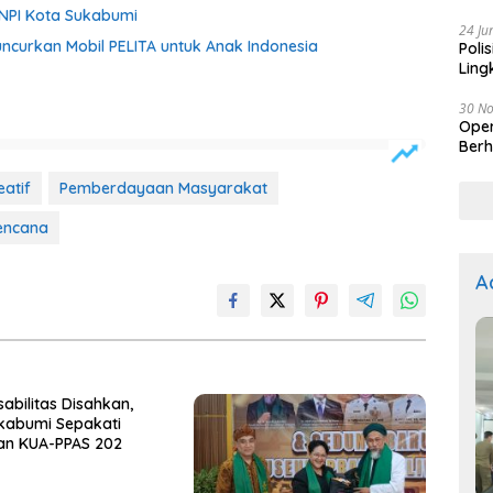
Kep
KNPI Kota Sukabumi
24 Ju
ncurkan Mobil PELITA untuk Anak Indonesia
Poli
Ling
30 N
Oper
Berh
atif
Pemberdayaan Masyarakat
encana
A
sabilitas Disahkan,
kabumi Sepakati
an KUA-PPAS 202