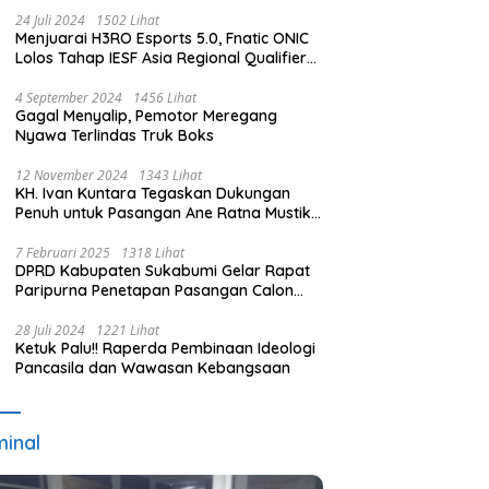
24 Juli 2024
1502 Lihat
Menjuarai H3RO Esports 5.0, Fnatic ONIC
Lolos Tahap IESF Asia Regional Qualifier
dan Masuk Tahap Seleknas PB ESI
4 September 2024
1456 Lihat
Gagal Menyalip, Pemotor Meregang
Nyawa Terlindas Truk Boks
12 November 2024
1343 Lihat
KH. Ivan Kuntara Tegaskan Dukungan
Penuh untuk Pasangan Ane Ratna Mustika
dan Budi Hermawan pada Pilkada
Purwakarta 2024
7 Februari 2025
1318 Lihat
DPRD Kabupaten Sukabumi Gelar Rapat
Paripurna Penetapan Pasangan Calon
Terpilih dan Usulan Pemberhentian
Pejabat Eksekutif
28 Juli 2024
1221 Lihat
Ketuk Palu!! Raperda Pembinaan Ideologi
Pancasila dan Wawasan Kebangsaan
minal