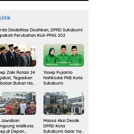
litik
rda Disabilitas Disahkan, DPRD Sukabumi
pakati Perubahan KUA-PPAS 202
ep Zaki Rotasi 24
Yosep Pujianto
jabat, Tegaskan
Nahkodai PKB Kota
batan Bukan Hak
Sukabumi
api Amana
i Jawaban
Massa Aksi Desak
ngsung Walikota
DPRD Kota
ep,di Depan
Sukabumi Gelar hak