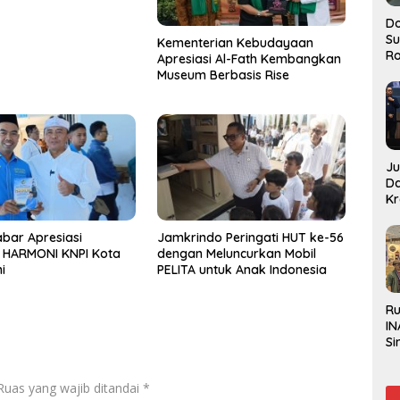
Do
S
Kementerian Kebudayaan
Ro
Apresiasi Al-Fath Kembangkan
Museum Berbasis Rise
J
D
Kr
Pe
J
bar Apresiasi
Jamkrindo Peringati HUT ke-56
t HARMONI KNPI Kota
dengan Meluncurkan Mobil
i
PELITA untuk Anak Indonesia
R
IN
Si
Be
Gl
Ruas yang wajib ditandai
*