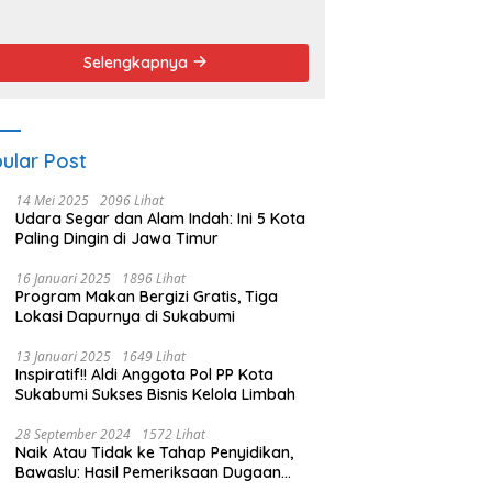
endemo
Angket dan
Pemakzulan
Walikota
Selengkapnya
ular Post
14 Mei 2025
2096 Lihat
Udara Segar dan Alam Indah: Ini 5 Kota
Paling Dingin di Jawa Timur
16 Januari 2025
1896 Lihat
Program Makan Bergizi Gratis, Tiga
Lokasi Dapurnya di Sukabumi
13 Januari 2025
1649 Lihat
Inspiratif!! Aldi Anggota Pol PP Kota
Sukabumi Sukses Bisnis Kelola Limbah
28 September 2024
1572 Lihat
Naik Atau Tidak ke Tahap Penyidikan,
Bawaslu: Hasil Pemeriksaan Dugaan
Pidana Pemilu Diumumkan 1 Oktober