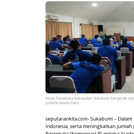
Dinas Pariwisata Kabupaten Sukabumi bergerak c
potensi wisata baru
seputarankita.com- Sukabumi – Dalam 
Indonesia, serta meningkatkan jumlah
Pariwisata (Kemenpar) RI melalui Asis