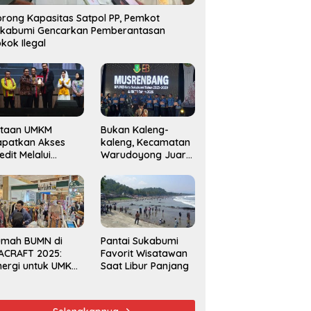
rong Kapasitas Satpol PP, Pemkot
ukabumi Gencarkan Pemberantasan
kok Ilegal
utaan UMKM
Bukan Kaleng-
apatkan Akses
kaleng, Kecamatan
edit Melalui
Warudoyong Juara
njaminan
Kedua di Ajang
amkrindo
Musrenbang
Kecamatan 2025
umah BUMN di
Pantai Sukabumi
ACRAFT 2025:
Favorit Wisatawan
nergi untuk UMKM
Saat Libur Panjang
rdaya Saing
obal