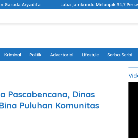
Laba Jamkrindo Melonjak 34,7 Persen pada Semester I 
Kriminal
Politik
Advertorial
Lifestyle
Serba-Serbi
Vid
 Pascabencana, Dinas
Bina Puluhan Komunitas