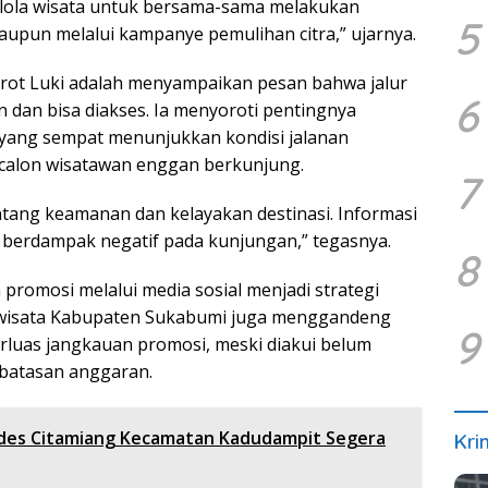
elola wisata untuk bersama-sama melakukan
5
maupun melalui kampanye pemulihan citra,” ujarnya.
rot Luki adalah menyampaikan pesan bahwa jalur
6
 dan bisa diakses. Ia menyoroti pentingnya
l yang sempat menunjukkan kondisi jalanan
calon wisatawan enggan berkunjung.
7
tang keamanan dan kelayakan destinasi. Informasi
dak berdampak negatif pada kunjungan,” tegasnya.
8
promosi melalui media sosial menjadi strategi
riwisata Kabupaten Sukabumi juga menggandeng
9
luas jangkauan promosi, meski diakui belum
rbatasan anggaran.
ades Citamiang Kecamatan Kadudampit Segera
Kri