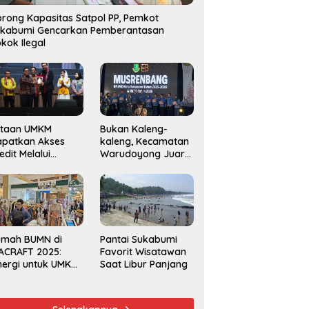
rong Kapasitas Satpol PP, Pemkot
ukabumi Gencarkan Pemberantasan
kok Ilegal
utaan UMKM
Bukan Kaleng-
apatkan Akses
kaleng, Kecamatan
edit Melalui
Warudoyong Juara
njaminan
Kedua di Ajang
amkrindo
Musrenbang
Kecamatan 2025
umah BUMN di
Pantai Sukabumi
ACRAFT 2025:
Favorit Wisatawan
nergi untuk UMKM
Saat Libur Panjang
rdaya Saing
obal