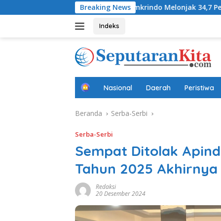
Langsung
Laba Jamkrindo Melonjak 34,7 Persen pada Semester I 2
Breaking News
ke
konten
Indeks
B
Nasional
Daerah
Peristiwa
e
r
Beranda
Serba-Serbi
a
n
d
Serba-Serbi
a
Sempat Ditolak Apin
Tahun 2025 Akhirnya 
Redaksi
20 Desember 2024