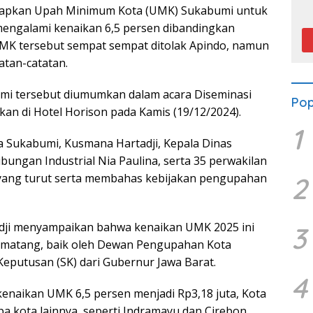
P
etapkan Upah Minimum Kota (UMK) Sukabumi untuk
mengalami kenaikan 6,5 persen dibandingkan
MK tersebut sempat sempat ditolak Apindo, namun
tan-catatan.
i tersebut diumumkan dalam acara Diseminasi
Pop
n di Hotel Horison pada Kamis (19/12/2024).
1
ota Sukabumi, Kusmana Hartadji, Kepala Dinas
ungan Industrial Nia Paulina, serta 35 perwakilan
 yang turut serta membahas kebijakan pengupahan
2
dji menyampaikan bahwa kenaikan UMK 2025 ini
3
g matang, baik oleh Dewan Pengupahan Kota
putusan (SK) dari Gubernur Jawa Barat.
4
aikan UMK 6,5 persen menjadi Rp3,18 juta, Kota
a kota lainnya, seperti Indramayu dan Cirebon,