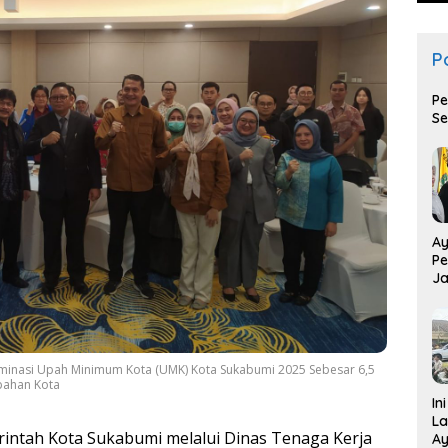
Po
Pe
Se
Ay
Pe
Ja
T
minasi Upah Minimum Kota (UMK) Kota Sukabumi 2025 Sebesar 6,5
pahan Kota
In
La
intah Kota Sukabumi melalui Dinas Tenaga Kerja
Ay