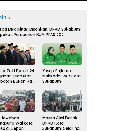
litik
rda Disabilitas Disahkan, DPRD Sukabumi
pakati Perubahan KUA-PPAS 202
ep Zaki Rotasi 24
Yosep Pujianto
jabat, Tegaskan
Nahkodai PKB Kota
batan Bukan Hak
Sukabumi
api Amana
i Jawaban
Massa Aksi Desak
ngsung Walikota
DPRD Kota
ep,di Depan
Sukabumi Gelar hak