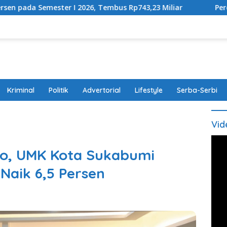
026, Tembus Rp743,23 Miliar
Perda Disabilitas Disahk
Kriminal
Politik
Advertorial
Lifestyle
Serba-Serbi
Vid
do, UMK Kota Sukabumi
Naik 6,5 Persen