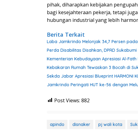
pihak, diharapkan kebijakan pengupah
bagi kesejahteraan pekerja, tetapi ju
hubungan industrial yang lebih harmon
Berita Terkait
Laba Jamkrindo Melonjak 34,7 Persen pada 
Perda Disabilitas Disahkan, DPRD Sukabum
Kementerian Kebudayaan Apresiasi Al-Fat
Kebakaran Rumah Tewaskan 3 Bocah di Su
Sekda Jabar Apresiasi Blueprint HARMONI 
Jamkrindo Peringati HUT ke-56 dengan Melu
Post Views:
882
apindo
disnaker
pj wali kota
Suk