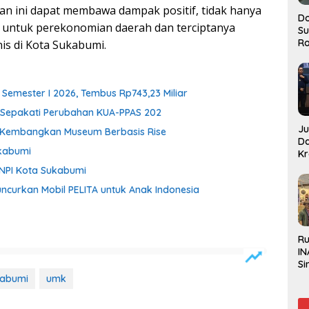
an ini dapat membawa dampak positif, tidak hanya
Do
ga untuk perekonomian daerah dan terciptanya
S
Ro
is di Kota Sukabumi.
Semester I 2026, Tembus Rp743,23 Miliar
i Sepakati Perubahan KUA-PPAS 202
J
h Kembangkan Museum Berbasis Rise
D
kabumi
Kr
Pe
KNPI Kota Sukabumi
J
ncurkan Mobil PELITA untuk Anak Indonesia
R
IN
Si
Be
abumi
umk
Gl