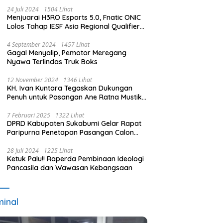
24 Juli 2024
1504 Lihat
Menjuarai H3RO Esports 5.0, Fnatic ONIC
Lolos Tahap IESF Asia Regional Qualifier
dan Masuk Tahap Seleknas PB ESI
4 September 2024
1457 Lihat
Gagal Menyalip, Pemotor Meregang
Nyawa Terlindas Truk Boks
12 November 2024
1346 Lihat
KH. Ivan Kuntara Tegaskan Dukungan
Penuh untuk Pasangan Ane Ratna Mustika
dan Budi Hermawan pada Pilkada
Purwakarta 2024
7 Februari 2025
1322 Lihat
DPRD Kabupaten Sukabumi Gelar Rapat
Paripurna Penetapan Pasangan Calon
Terpilih dan Usulan Pemberhentian
Pejabat Eksekutif
28 Juli 2024
1225 Lihat
Ketuk Palu!! Raperda Pembinaan Ideologi
Pancasila dan Wawasan Kebangsaan
minal