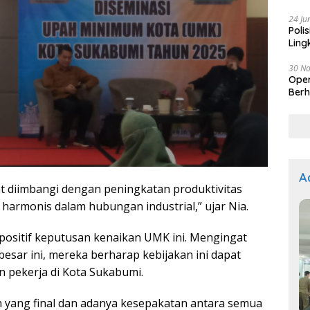
Kep
24 Ju
Poli
Ling
30 N
Oper
Berh
A
t diimbangi dengan peningkatan produktivitas
 harmonis dalam hubungan industrial,” ujar Nia.
t positif keputusan kenaikan UMK ini. Mengingat
esar ini, mereka berharap kebijakan ini dapat
 pekerja di Kota Sukabumi.
 yang final dan adanya kesepakatan antara semua