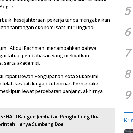
5
Bogor.
rbaiki kesejahteraan pekerja tanpa mengabaikan
6
ngah tantangan ekonomi saat ini,” ungkap
abumi, Abdul Rachman, menambahkan bahwa
7
agai tahap pembahasan yang melibatkan
, serta akademisi.
8
asil rapat Dewan Pengupahan Kota Sukabumi
n telah sesuai dengan ketentuan Permenaker
9
 meskipun lewat perdebatan panjang, akhirnya
.
 SEHATI Bangun Jembatan Penghubung Dua
Kri
erintah Hanya Sumbang Doa