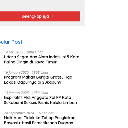
endemo
Angket dan
Pemakzulan
Walikota
Selengkapnya
ular Post
14 Mei 2025
2098 Lihat
Udara Segar dan Alam Indah: Ini 5 Kota
Paling Dingin di Jawa Timur
16 Januari 2025
1898 Lihat
Program Makan Bergizi Gratis, Tiga
Lokasi Dapurnya di Sukabumi
13 Januari 2025
1650 Lihat
Inspiratif!! Aldi Anggota Pol PP Kota
Sukabumi Sukses Bisnis Kelola Limbah
28 September 2024
1573 Lihat
Naik Atau Tidak ke Tahap Penyidikan,
Bawaslu: Hasil Pemeriksaan Dugaan
Pidana Pemilu Diumumkan 1 Oktober