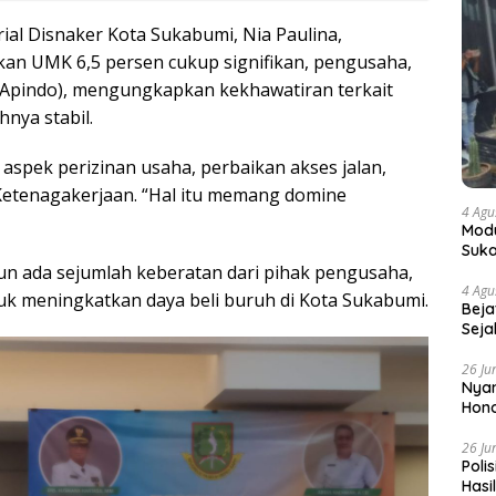
ial Disnaker Kota Sukabumi, Nia Paulina,
n UMK 6,5 persen cukup signifikan, pengusaha,
 (Apindo), mengungkapkan kekhawatiran terkait
nya stabil.
spek perizinan usaha, perbaikan akses jalan,
 Ketenagakerjaan. “Hal itu memang domine
4 Agu
Modu
Suka
 ada sejumlah keberatan dari pihak pengusaha,
4 Agu
tuk meningkatkan daya beli buruh di Kota Sukabumi.
Beja
Seja
26 Ju
Nyam
Hono
26 Ju
Poli
Hasi