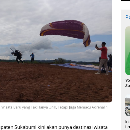
Po
Yo
S
 Wisata Baru yang Tak Hanya Unik, Tetapi Juga Memacu Adrenalin!
In
aten Sukabumi kini akan punya destinasi wisata
La