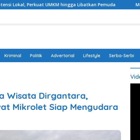
at UMKM hingga Libatkan Pemuda
Modus Bawa Anak, Pas
Kriminal
Politik
Advertorial
Lifestyle
Serba-Serbi
Vid
a Wisata Dirgantara,
at Mikrolet Siap Mengudara