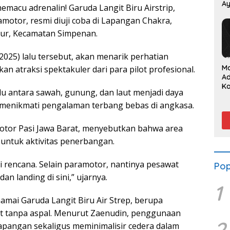
Ay
emacu adrenalin! Garuda Langit Biru Airstrip,
P
amotor, resmi diuji coba di Lapangan Chakra,
aur, Kecamatan Simpenan.
/2025) lalu tersebut, akan menarik perhatian
M
n atraksi spektakuler dari para pilot profesional.
A
K
 antara sawah, gunung, dan laut menjadi daya
Su
n menikmati pengalaman terbang bebas di angkasa.
S
da
tor Pasi Jawa Barat, menyebutkan bahwa area
untuk aktivitas penerbangan.
i rencana. Selain paramotor, nantinya pesawat
Pop
dan landing di sini,” ujarnya.
1
namai Garuda Langit Biru Air Strep, berupa
ut tanpa aspal. Menurut Zaenudin, penggunaan
2
apangan sekaligus meminimalisir cedera dalam