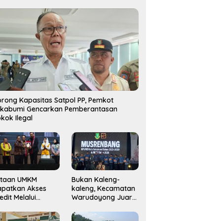
rong Kapasitas Satpol PP, Pemkot
ukabumi Gencarkan Pemberantasan
kok Ilegal
utaan UMKM
Bukan Kaleng-
apatkan Akses
kaleng, Kecamatan
edit Melalui
Warudoyong Juara
njaminan
Kedua di Ajang
amkrindo
Musrenbang