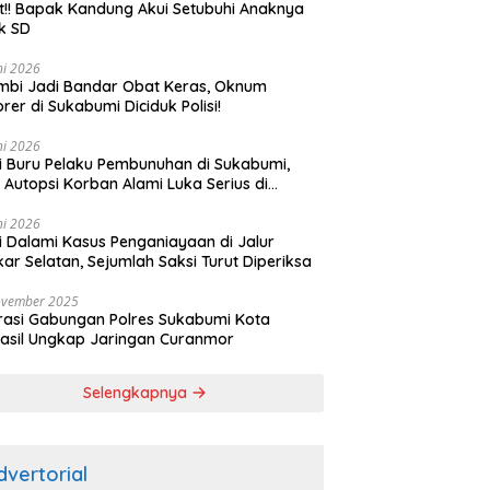
t!! Bapak Kandung Akui Setubuhi Anaknya
k SD
ni 2026
bi Jadi Bandar Obat Keras, Oknum
rer di Sukabumi Diciduk Polisi!
ni 2026
si Buru Pelaku Pembunuhan di Sukabumi,
l Autopsi Korban Alami Luka Serius di
ala
ni 2026
si Dalami Kasus Penganiayaan di Jalur
kar Selatan, Sejumlah Saksi Turut Diperiksa
ovember 2025
asi Gabungan Polres Sukabumi Kota
asil Ungkap Jaringan Curanmor
Selengkapnya
dvertorial