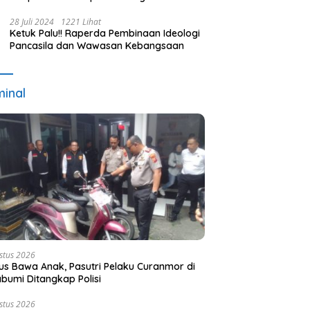
Terpilih dan Usulan Pemberhentian
Pejabat Eksekutif
28 Juli 2024
1221 Lihat
Ketuk Palu!! Raperda Pembinaan Ideologi
Pancasila dan Wawasan Kebangsaan
minal
stus 2026
s Bawa Anak, Pasutri Pelaku Curanmor di
bumi Ditangkap Polisi
stus 2026