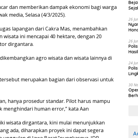
Beja
 lancar dan memberikan dampak ekonomi bagi warga
Seja
awak media, Selasa (4/3/2025).
26 Ju
Nyam
etugas lapangan dari Cakra Mas, menambahkan
Hono
wisata ini mencapai 40 hektare, dengan 20
26 Ju
or dirgantara.
Poli
Hasi
Kep
 dikembangkan agro wisata dan wisata lainnya di
24 Ju
Poli
Ling
 tersebut merupakan bagian dari observasi untuk
30 N
Oper
Berh
an, hanya prosedur standar. Pilot harus mampu
k menghindari human error,” kata Aan
ki wisata dirgantara, kini mulai menunjukkan
ng ada, diharapkan proyek ini dapat segera
A