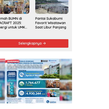
Kecamatan 2025
umah BUMN di
Pantai Sukabumi
ACRAFT 2025:
Favorit Wisatawan
nergi untuk UMKM
Saat Libur Panjang
rdaya Saing
obal
Selengkapnya