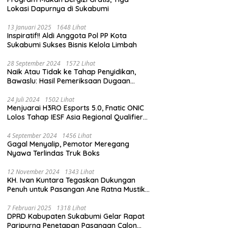
Lokasi Dapurnya di Sukabumi
13 Januari 2025
1648 Lihat
Inspiratif!! Aldi Anggota Pol PP Kota
Sukabumi Sukses Bisnis Kelola Limbah
28 September 2024
1572 Lihat
Naik Atau Tidak ke Tahap Penyidikan,
Bawaslu: Hasil Pemeriksaan Dugaan
Pidana Pemilu Diumumkan 1 Oktober
24 Juli 2024
1502 Lihat
Menjuarai H3RO Esports 5.0, Fnatic ONIC
Lolos Tahap IESF Asia Regional Qualifier
dan Masuk Tahap Seleknas PB ESI
4 September 2024
1456 Lihat
Gagal Menyalip, Pemotor Meregang
Nyawa Terlindas Truk Boks
12 November 2024
1343 Lihat
KH. Ivan Kuntara Tegaskan Dukungan
Penuh untuk Pasangan Ane Ratna Mustika
dan Budi Hermawan pada Pilkada
Purwakarta 2024
7 Februari 2025
1318 Lihat
DPRD Kabupaten Sukabumi Gelar Rapat
Paripurna Penetapan Pasangan Calon