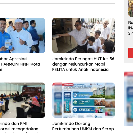
R
IN
Si
Be
Gl
bar Apresiasi
Jamkrindo Peringati HUT ke-56
t HARMONI KNPI Kota
dengan Meluncurkan Mobil
i
PELITA untuk Anak Indonesia
indo dan PMI
Jamkrindo Dorong
borasi mengadakan
Pertumbuhan UMKM dan Serap