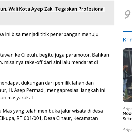
n, Wali Kota Ayep Zaki Tegaskan Profesional
9
a ini bisa menjadi titik penerbangan menuju
Kri
tawan ke Ciletuh, begitu juga paramotor. Bahkan
, misalnya take-off dari sini lalu mendarat di
mendapat dukungan dari pemilik lahan dan
ur, H. Asep Permadi, mengapresiasi langkah ini
an masyarakat.
4 Agu
a Mas yang telah membuka jalur wisata di desa
Modu
Cikupa, RT 001/001, Desa Cihaur, Kecamatan
Suka
4 Agu