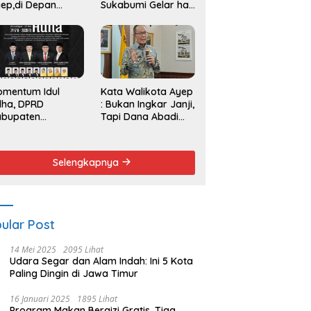
ep,di Depan
Sukabumi Gelar hak
endemo
Angket dan
Pemakzulan
Walikota
omentum Idul
Kata Walikota Ayep
dha, DPRD
: Bukan Ingkar Janji,
abupaten
Tapi Dana Abadi
kabumi Serukan
Sulit Diwujudkan
emangat Berbagi
n Persatuan
Selengkapnya
ular Post
14 Mei 2025
2095 Lihat
Udara Segar dan Alam Indah: Ini 5 Kota
Paling Dingin di Jawa Timur
16 Januari 2025
1895 Lihat
Program Makan Bergizi Gratis, Tiga