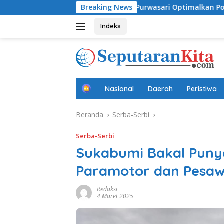
Langsung
Dini
Desa Purwasari Optimalkan Potensi Lokal, Perku
Breaking News
ke
konten
Indeks
B
Nasional
Daerah
Peristiwa
e
r
Beranda
Serba-Serbi
a
n
d
Serba-Serbi
a
Sukabumi Bakal Puny
Paramotor dan Pesaw
Redaksi
4 Maret 2025