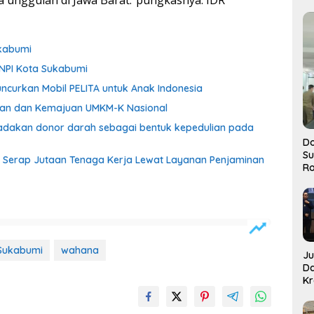
ata unggulan di Jawa Barat.”pungkasnya. IDR
kabumi
KNPI Kota Sukabumi
ncurkan Mobil PELITA untuk Anak Indonesia
ngan dan Kemajuan UMKM-K Nasional
adakan donor darah sebagai bentuk kepedulian pada
Do
S
Serap Jutaan Tenaga Kerja Lewat Layanan Penjaminan
Ro
Sukabumi
wahana
J
D
Kr
Pe
J