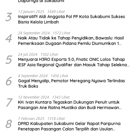
Dapurnya di Sukabumi
3
13 Januari 2025
1649 Lihat
Inspiratif!! Aldi Anggota Pol PP Kota Sukabumi Sukses
Bisnis Kelola Limbah
4
28 September 2024
1572 Lihat
Naik Atau Tidak ke Tahap Penyidikan, Bawaslu: Hasil
Pemeriksaan Dugaan Pidana Pemilu Diumumkan 1
Oktober
5
24 Juli 2024
1502 Lihat
Menjuarai H3RO Esports 5.0, Fnatic ONIC Lolos Tahap
IESF Asia Regional Qualifier dan Masuk Tahap Seleknas
PB ESI
6
4 September 2024
1456 Lihat
Gagal Menyalip, Pemotor Meregang Nyawa Terlindas
Truk Boks
7
12 November 2024
1343 Lihat
KH. Ivan Kuntara Tegaskan Dukungan Penuh untuk
Pasangan Ane Ratna Mustika dan Budi Hermawan
pada Pilkada Purwakarta 2024
8
7 Februari 2025
1318 Lihat
DPRD Kabupaten Sukabumi Gelar Rapat Paripurna
Penetapan Pasangan Calon Terpilih dan Usulan
Pemberhentian Pejabat Eksekutif