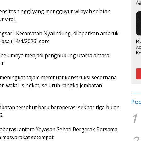
Ay
P
ensitas tinggi yang mengguyur wilayah selatan
 vital.
ngsari, Kecamatan Nyalindung, dilaporkan ambruk
lasa (14/4/2026) sore.
M
A
K
ebelumnya menjadi penghubung utama antara
Su
t.
S
da
g meningkat tajam membuat konstruksi sederhana
an waktu singkat, seluruh rangka jembatan
Pop
embatan tersebut baru beroperasi sekitar tiga bulan
1
6.
borasi antara Yayasan Sehati Bergerak Bersama,
2
a masyarakat setempat.