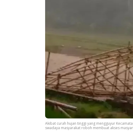
Akibat curah hujan tinggi yang mengguyur Kecamata
swadaya masyarakat roboh membuat akses masyaraka