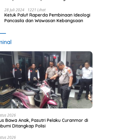
Terpilih dan Usulan Pemberhentian
Pejabat Eksekutif
28 Juli 2024
1221 Lihat
Ketuk Palu!! Raperda Pembinaan Ideologi
Pancasila dan Wawasan Kebangsaan
minal
stus 2026
s Bawa Anak, Pasutri Pelaku Curanmor di
bumi Ditangkap Polisi
stus 2026