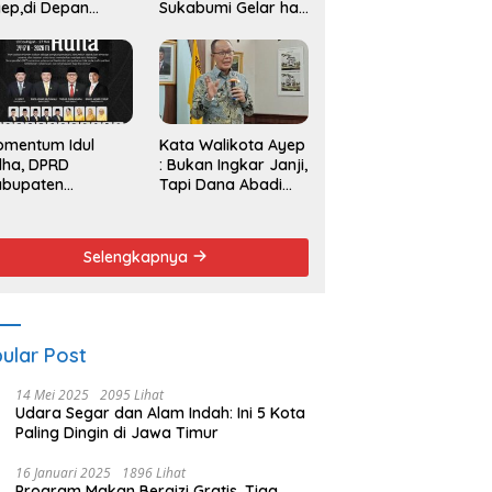
ep,di Depan
Sukabumi Gelar hak
endemo
Angket dan
Pemakzulan
Walikota
omentum Idul
Kata Walikota Ayep
dha, DPRD
: Bukan Ingkar Janji,
abupaten
Tapi Dana Abadi
kabumi Serukan
Sulit Diwujudkan
emangat Berbagi
n Persatuan
Selengkapnya
ular Post
14 Mei 2025
2095 Lihat
Udara Segar dan Alam Indah: Ini 5 Kota
Paling Dingin di Jawa Timur
16 Januari 2025
1896 Lihat
Program Makan Bergizi Gratis, Tiga