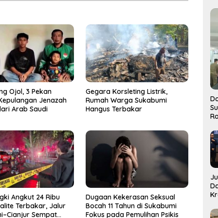
ng Ojol, 3 Pekan
Gegara Korsleting Listrik,
Do
 Kepulangan Jenazah
Rumah Warga Sukabumi
S
dari Arab Saudi
Hangus Terbakar
Ro
J
D
Kr
gki Angkut 24 Ribu
Dugaan Kekerasan Seksual
Pe
talite Terbakar, Jalur
Bocah 11 Tahun di Sukabumi
J
i–Cianjur Sempat
Fokus pada Pemulihan Psikis