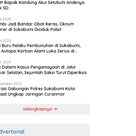
t!! Bapak Kandung Akui Setubuhi Anaknya
k SD
ni 2026
bi Jadi Bandar Obat Keras, Oknum
rer di Sukabumi Diciduk Polisi!
ni 2026
si Buru Pelaku Pembunuhan di Sukabumi,
l Autopsi Korban Alami Luka Serius di
ala
ni 2026
si Dalami Kasus Penganiayaan di Jalur
kar Selatan, Sejumlah Saksi Turut Diperiksa
ovember 2025
asi Gabungan Polres Sukabumi Kota
asil Ungkap Jaringan Curanmor
Selengkapnya
dvertorial