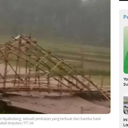
Po
Yo
S
n Nyalindung, sebuah jembatan yang terbuat dari bambu hasil
In
t terputus / FT: Ist
La