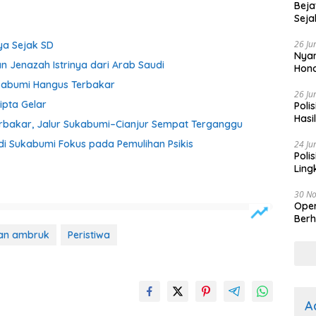
Beja
Seja
26 Ju
ya Sejak SD
Nyam
n Jenazah Istrinya dari Arab Saudi
Hono
ukabumi Hangus Terbakar
26 Ju
ipta Gelar
Poli
Hasi
 Terbakar, Jalur Sukabumi–Cianjur Sempat Terganggu
Kep
i Sukabumi Fokus pada Pemulihan Psikis
24 Ju
Poli
Ling
30 N
Oper
Berh
an ambruk
Peristiwa
A