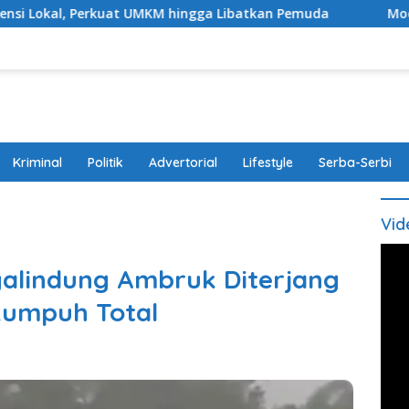
t UMKM hingga Libatkan Pemuda
Modus Bawa Anak, Pasu
Kriminal
Politik
Advertorial
Lifestyle
Serba-Serbi
Vid
alindung Ambruk Diterjang
Lumpuh Total