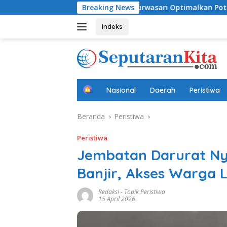
Langsung
ini
Desa Purwasari Optimalkan Potensi Lokal, Perkua
Breaking News
ke
konten
Indeks
B
Nasional
Daerah
Peristiwa
e
r
Beranda
Peristiwa
a
n
d
Peristiwa
a
Jembatan Darurat Ny
Banjir, Akses Warga 
Redaksi
-
Topik Peristiwa
15 April 2026