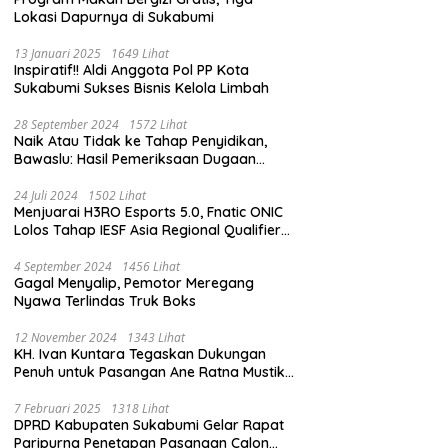
Lokasi Dapurnya di Sukabumi
13 Januari 2025
1649 Lihat
Inspiratif!! Aldi Anggota Pol PP Kota
Sukabumi Sukses Bisnis Kelola Limbah
28 September 2024
1572 Lihat
Naik Atau Tidak ke Tahap Penyidikan,
Bawaslu: Hasil Pemeriksaan Dugaan
Pidana Pemilu Diumumkan 1 Oktober
24 Juli 2024
1502 Lihat
Menjuarai H3RO Esports 5.0, Fnatic ONIC
Lolos Tahap IESF Asia Regional Qualifier
dan Masuk Tahap Seleknas PB ESI
4 September 2024
1456 Lihat
Gagal Menyalip, Pemotor Meregang
Nyawa Terlindas Truk Boks
12 November 2024
1343 Lihat
KH. Ivan Kuntara Tegaskan Dukungan
Penuh untuk Pasangan Ane Ratna Mustika
dan Budi Hermawan pada Pilkada
Purwakarta 2024
7 Februari 2025
1318 Lihat
DPRD Kabupaten Sukabumi Gelar Rapat
Paripurna Penetapan Pasangan Calon