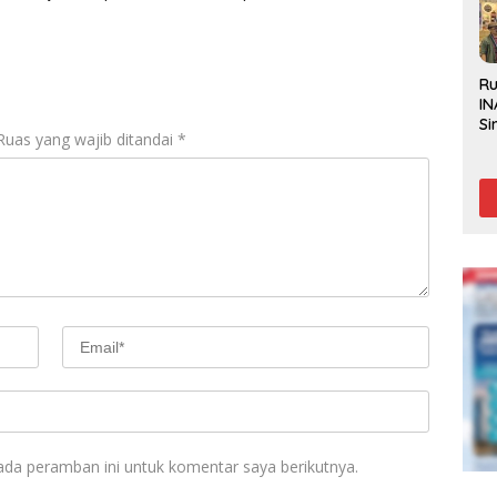
gu
R
IN
Si
Ruas yang wajib ditandai
*
Be
Gl
ada peramban ini untuk komentar saya berikutnya.