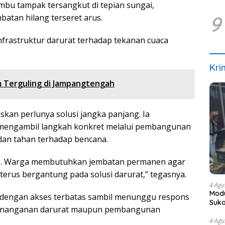
bambu tampak tersangkut di tepian sungai,
9
batan hilang terseret arus.
infrastruktur darurat terhadap tekanan cuaca
Kri
 Terguling di Jampangtengah
skan perlunya solusi jangka panjang. Ia
mengambil langkah konkret melalui pembangunan
dan tahan terhadap bencana.
us. Warga membutuhkan jembatan permanen agar
 terus bergantung pada solusi darurat,” tegasnya.
4 Agu
Modu
n dengan akses terbatas sambil menunggu respons
Suka
 penanganan darurat maupun pembangunan
4 Agu