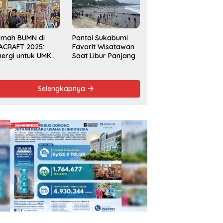
Kecamatan 2025
umah BUMN di
Pantai Sukabumi
ACRAFT 2025:
Favorit Wisatawan
nergi untuk UMKM
Saat Libur Panjang
rdaya Saing
obal
Selengkapnya