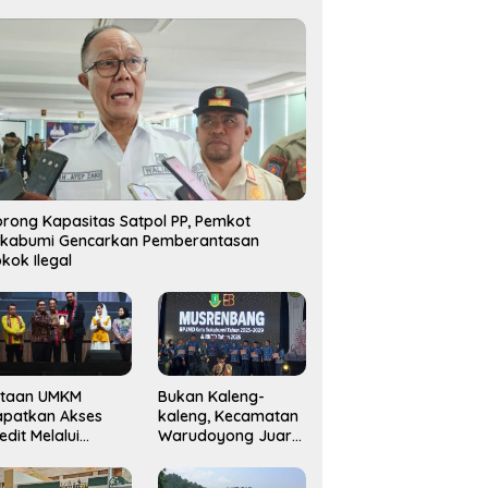
rong Kapasitas Satpol PP, Pemkot
ukabumi Gencarkan Pemberantasan
kok Ilegal
utaan UMKM
Bukan Kaleng-
apatkan Akses
kaleng, Kecamatan
edit Melalui
Warudoyong Juara
njaminan
Kedua di Ajang
amkrindo
Musrenbang