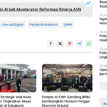
Beja
Seja
in AI Jadi Akselerator Reformasi Kinerja ASN
26 Ju
Nyam
Hono
LiterasiDigital
PemkotSukabumi
UMMI
26 Ju
Poli
Hasi
Kep
24 Ju
Poli
Ling
30 N
Oper
Berh
Strategis Wali Kota
Ponpes Al-Fath Gandeng BRIN,
i Tingkatkan Akses
Kembangkan Museum hingga
A
an di Sukabumi
Ekonomi Sirkular