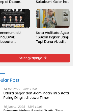
ep,di Depan
Sukabumi Gelar hak
endemo
Angket dan
Pemakzulan
Walikota
omentum Idul
Kata Walikota Ayep
dha, DPRD
: Bukan Ingkar Janji,
abupaten
Tapi Dana Abadi
kabumi Serukan
Sulit Diwujudkan
emangat Berbagi
n Persatuan
Selengkapnya
ular Post
14 Mei 2025
2095 Lihat
Udara Segar dan Alam Indah: Ini 5 Kota
Paling Dingin di Jawa Timur
16 Januari 2025
1893 Lihat
Program Makan Bergizi Gratis, Tiga