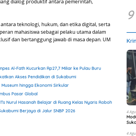
ruang dialog produktif antara pemerintah,
9
 antara teknologi, hukum, dan etika digital, serta
peran mahasiswa sebagai pelaku utama dalam
nklusif dan bertanggung jawab di masa depan. UM
Kri
pes Al-Fath Kucurkan Rp27,7 Miliar ke Pulau Buru
gkatkan Akses Pendidikan di Sukabumi
 Museum hingga Ekonomi Sirkular
mbus Pasar Global
Ts Nurul Hasanah Belajar di Ruang Kelas Nyaris Roboh
Sukabumi Berjaya di Jalur SNBP 2026
4 Agu
Modu
Suka
4 Agu