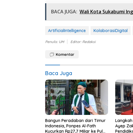
BACA JUGA:
Wali Kota Sukabumi Ing
ArtificialIntelligence
KolaborasiDigital
Penulis: UM
Editor: Redaksi
Komentar
Baca Juga
Bangun Peradaban dari Timur
Langkah 
Indonesia, Ponpes Al-Fath
Ayep Zak
Kucurkan Rp27,7 Miliar ke Pulau
Pendidik