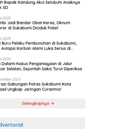
t!! Bapak Kandung Akui Setubuhi Anaknya
k SD
ni 2026
bi Jadi Bandar Obat Keras, Oknum
rer di Sukabumi Diciduk Polisi!
ni 2026
si Buru Pelaku Pembunuhan di Sukabumi,
l Autopsi Korban Alami Luka Serius di
ala
ni 2026
si Dalami Kasus Penganiayaan di Jalur
kar Selatan, Sejumlah Saksi Turut Diperiksa
ovember 2025
asi Gabungan Polres Sukabumi Kota
asil Ungkap Jaringan Curanmor
Selengkapnya
dvertorial