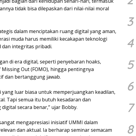
menjadi bagian dari kehidupan sehari-hari, termasuk
ya tidak bisa dilepaskan dari nilai-nilai moral
3
rategis dalam menciptakan ruang digital yang aman,
4
erasi muda harus memiliki kecakapan teknologi
dan integritas pribadi.
5
an di era digital, seperti penyebaran hoaks,
f Missing Out (FOMO), hingga pentingnya
tif dan bertanggung jawab.
6
asi yang luar biasa untuk memperjuangkan keadilan,
al. Tapi semua itu butuh kesadaran dan
7
gital secara benar,” ujar Bobby.
 sangat mengapresiasi inisiatif UMMI dalam
8
elevan dan aktual. Ia berharap seminar semacam