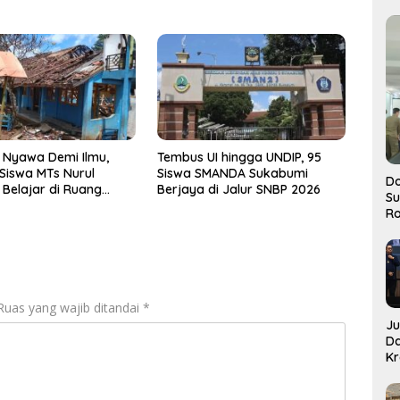
 Nyawa Demi Ilmu,
Tembus UI hingga UNDIP, 95
Siswa MTs Nurul
Siswa SMANDA Sukabumi
Do
Belajar di Ruang
Berjaya di Jalur SNBP 2026
S
aris Roboh
Ro
Ruas yang wajib ditandai
*
J
D
Kr
Pe
J