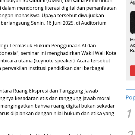
hammadiyah Sukabumi (UMMI) bersama Pemerintah
Ay
dalam mendorong literasi digital dan pemanfaatan
P
alangan mahasiswa. Upaya tersebut diwujudkan
berlangsung Senin, 16 Juni 2025, di Auditorium
M
logi Termasuk Hukum Penggunaan AI dan
A
K
donesia”, seminar ini menghadirkan Wakil Wali Kota
Su
bicara utama (keynote speaker). Acara tersebut
S
da
 perwakilan institusi pendidikan dari berbagai
Antara Ruang Ekspresi dan Tanggung Jawab
Pop
ingnya kesadaran etis dan tanggung jawab moral
a mengingatkan bahwa ruang digital bukan sekadar
1
rus dijalankan dengan nilai hukum dan etika yang
2