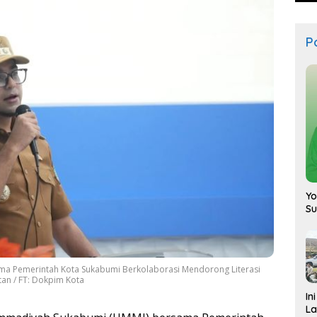
Po
Yo
S
a Pemerintah Kota Sukabumi Berkolaborasi Mendorong Literasi
an / FT: Dokpim Kota
In
La