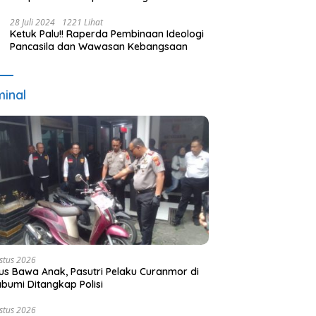
Terpilih dan Usulan Pemberhentian
Pejabat Eksekutif
28 Juli 2024
1221 Lihat
Ketuk Palu!! Raperda Pembinaan Ideologi
Pancasila dan Wawasan Kebangsaan
minal
stus 2026
s Bawa Anak, Pasutri Pelaku Curanmor di
bumi Ditangkap Polisi
stus 2026