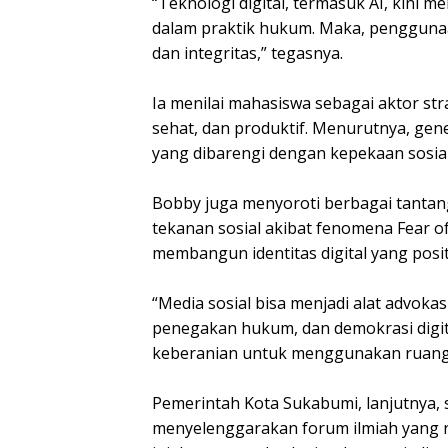
‎“Teknologi digital, termasuk AI, kini 
dalam praktik hukum. Maka, penggunaann
dan integritas,” tegasnya.
‎Ia menilai mahasiswa sebagai aktor st
sehat, dan produktif. Menurutnya, gen
yang dibarengi dengan kepekaan sosial 
‎Bobby juga menyoroti berbagai tantang
tekanan sosial akibat fenomena Fear o
membangun identitas digital yang posi
‎“Media sosial bisa menjadi alat advok
penegakan hukum, dan demokrasi digit
keberanian untuk menggunakan ruang di
‎Pemerintah Kota Sukabumi, lanjutnya,
menyelenggarakan forum ilmiah yang r