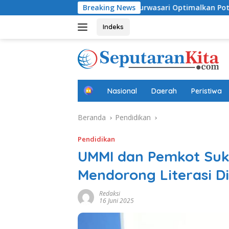
Langsung
a Dini
Desa Purwasari Optimalkan Potensi Lokal, Perk
Breaking News
ke
konten
Indeks
B
Nasional
Daerah
Peristiwa
e
r
Beranda
Pendidikan
a
n
d
Pendidikan
a
UMMI dan Pemkot Suk
Mendorong Literasi Di
Redaksi
16 Juni 2025