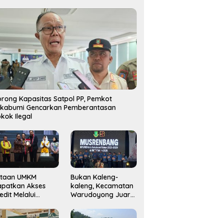
rong Kapasitas Satpol PP, Pemkot
ukabumi Gencarkan Pemberantasan
kok Ilegal
utaan UMKM
Bukan Kaleng-
apatkan Akses
kaleng, Kecamatan
edit Melalui
Warudoyong Juara
njaminan
Kedua di Ajang
amkrindo
Musrenbang