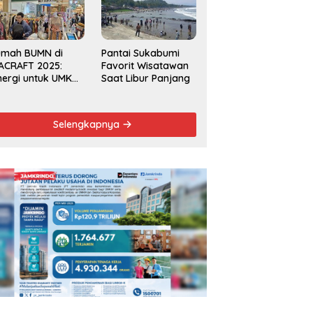
Kecamatan 2025
umah BUMN di
Pantai Sukabumi
ACRAFT 2025:
Favorit Wisatawan
nergi untuk UMKM
Saat Libur Panjang
rdaya Saing
obal
Selengkapnya