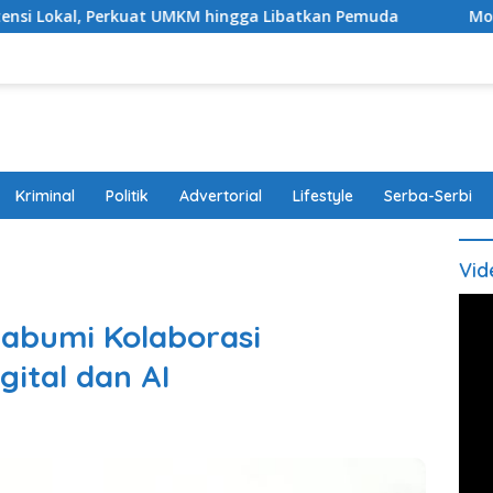
uat UMKM hingga Libatkan Pemuda
Modus Bawa Anak, Pa
Kriminal
Politik
Advertorial
Lifestyle
Serba-Serbi
Vid
abumi Kolaborasi
gital dan AI