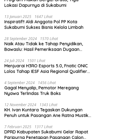
Lokasi Dapurnya di Sukabumi
13 Januari 2025
1647 Lihat
Inspiratif!! Aldi Anggota Pol PP Kota
Sukabumi Sukses Bisnis Kelola Limbah
28 September 2024
1570 Lihat
Naik Atau Tidak ke Tahap Penyidikan,
Bawaslu: Hasil Pemeriksaan Dugaan
Pidana Pemilu Diumumkan 1 Oktober
24 Juli 2024
1501 Lihat
Menjuarai H3RO Esports 5.0, Fnatic ONIC
Lolos Tahap IESF Asia Regional Qualifier
dan Masuk Tahap Seleknas PB ESI
4 September 2024
1456 Lihat
Gagal Menyalip, Pemotor Meregang
Nyawa Terlindas Truk Boks
12 November 2024
1343 Lihat
KH. Ivan Kuntara Tegaskan Dukungan
Penuh untuk Pasangan Ane Ratna Mustika
dan Budi Hermawan pada Pilkada
Purwakarta 2024
7 Februari 2025
1317 Lihat
DPRD Kabupaten Sukabumi Gelar Rapat
Paripurna Penetapan Pasangan Calon