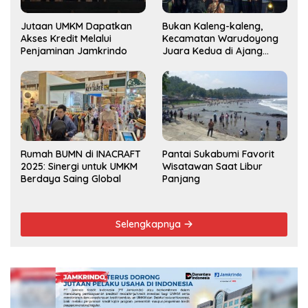
Jutaan UMKM Dapatkan
Bukan Kaleng-kaleng,
Akses Kredit Melalui
Kecamatan Warudoyong
Penjaminan Jamkrindo
Juara Kedua di Ajang
Musrenbang Kecamatan
2025
Rumah BUMN di INACRAFT
Pantai Sukabumi Favorit
2025: Sinergi untuk UMKM
Wisatawan Saat Libur
Berdaya Saing Global
Panjang
Selengkapnya