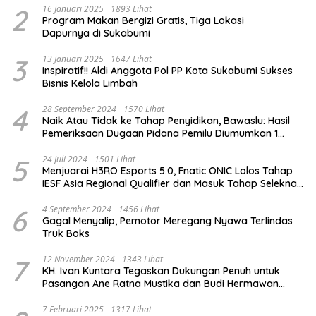
2
16 Januari 2025
1893 Lihat
Program Makan Bergizi Gratis, Tiga Lokasi
Dapurnya di Sukabumi
3
13 Januari 2025
1647 Lihat
Inspiratif!! Aldi Anggota Pol PP Kota Sukabumi Sukses
Bisnis Kelola Limbah
4
28 September 2024
1570 Lihat
Naik Atau Tidak ke Tahap Penyidikan, Bawaslu: Hasil
Pemeriksaan Dugaan Pidana Pemilu Diumumkan 1
Oktober
5
24 Juli 2024
1501 Lihat
Menjuarai H3RO Esports 5.0, Fnatic ONIC Lolos Tahap
IESF Asia Regional Qualifier dan Masuk Tahap Seleknas
PB ESI
6
4 September 2024
1456 Lihat
Gagal Menyalip, Pemotor Meregang Nyawa Terlindas
Truk Boks
7
12 November 2024
1343 Lihat
KH. Ivan Kuntara Tegaskan Dukungan Penuh untuk
Pasangan Ane Ratna Mustika dan Budi Hermawan
pada Pilkada Purwakarta 2024
7 Februari 2025
1317 Lihat