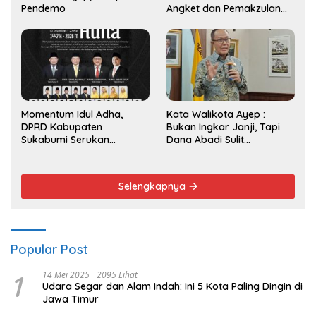
Pendemo
Angket dan Pemakzulan
Walikota
Momentum Idul Adha,
Kata Walikota Ayep :
DPRD Kabupaten
Bukan Ingkar Janji, Tapi
Sukabumi Serukan
Dana Abadi Sulit
Semangat Berbagi dan
Diwujudkan
Persatuan
Selengkapnya
Popular Post
1
14 Mei 2025
2095 Lihat
Udara Segar dan Alam Indah: Ini 5 Kota Paling Dingin di
Jawa Timur