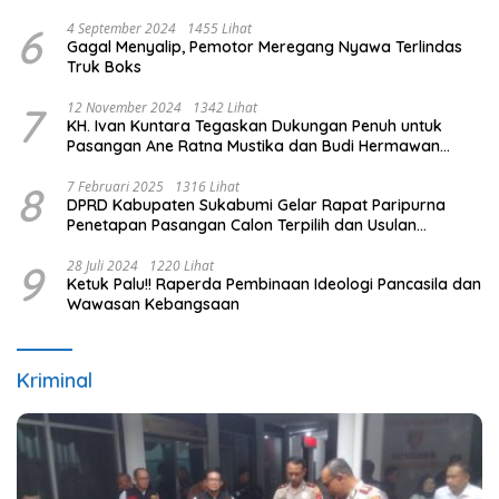
PB ESI
6
4 September 2024
1455 Lihat
Gagal Menyalip, Pemotor Meregang Nyawa Terlindas
Truk Boks
7
12 November 2024
1342 Lihat
KH. Ivan Kuntara Tegaskan Dukungan Penuh untuk
Pasangan Ane Ratna Mustika dan Budi Hermawan
pada Pilkada Purwakarta 2024
8
7 Februari 2025
1316 Lihat
DPRD Kabupaten Sukabumi Gelar Rapat Paripurna
Penetapan Pasangan Calon Terpilih dan Usulan
Pemberhentian Pejabat Eksekutif
9
28 Juli 2024
1220 Lihat
Ketuk Palu!! Raperda Pembinaan Ideologi Pancasila dan
Wawasan Kebangsaan
Kriminal