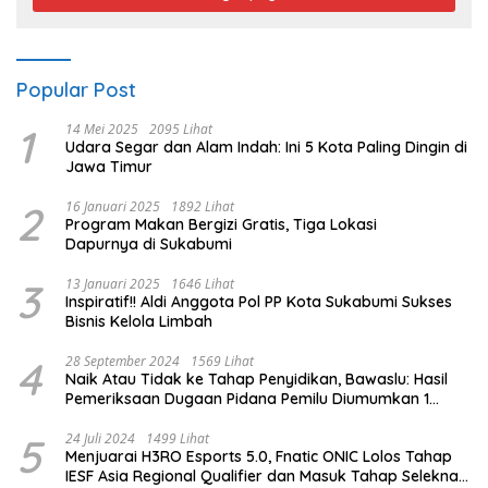
Popular Post
1
14 Mei 2025
2095 Lihat
Udara Segar dan Alam Indah: Ini 5 Kota Paling Dingin di
Jawa Timur
2
16 Januari 2025
1892 Lihat
Program Makan Bergizi Gratis, Tiga Lokasi
Dapurnya di Sukabumi
3
13 Januari 2025
1646 Lihat
Inspiratif!! Aldi Anggota Pol PP Kota Sukabumi Sukses
Bisnis Kelola Limbah
4
28 September 2024
1569 Lihat
Naik Atau Tidak ke Tahap Penyidikan, Bawaslu: Hasil
Pemeriksaan Dugaan Pidana Pemilu Diumumkan 1
Oktober
5
24 Juli 2024
1499 Lihat
Menjuarai H3RO Esports 5.0, Fnatic ONIC Lolos Tahap
IESF Asia Regional Qualifier dan Masuk Tahap Seleknas