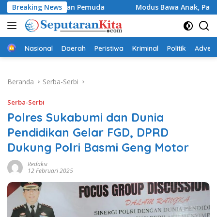
Langsung
batkan Pemuda
Breaking News
Modus Bawa Anak, Pasutri Pelaku Curan
ke
konten
Beranda
Nasional
Daerah
Peristiwa
Kriminal
Politik
Advert
Beranda
Serba-Serbi
Serba-Serbi
Polres Sukabumi dan Dunia
Pendidikan Gelar FGD, DPRD
Dukung Polri Basmi Geng Motor
Redaksi
12 Februari 2025