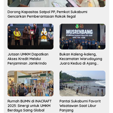
Dorong Kapasitas Satpol PP, Pemkot Sukabumi
Gencarkan Pemberantasan Rokok Ilegal
Jutaan UMKM Dapatkan
Bukan Kaleng-kaleng,
Akses Kredit Melalui
Kecamatan Warudoyong
Penjaminan Jamkrindo
Juara Kedua di Ajang
Musrenbang Kecamatan
2025
Rumah BUMN di INACRAFT
Pantai Sukabumi Favorit
2025: Sinergi untuk UMKM
Wisatawan Saat Libur
Berdaya Saing Global
Panjang